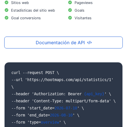
Sitios web
Pageviews
Estadísticas del sitio web
Goals
Goal conversions
Visitantes
Documentación de API
curl
--request
POST
\
--url
'https://hootmaps.com/api/statistics/1'
\
--header
'Authorization:
Bearer
{api_key}
'
\
--header
'Content-Type:
multipart/form-data'
\
--form
'start_date=
2026-07-10
'
\
--form
'end_date=
2026-08-10
'
\
--form
'type=
overview
'
\