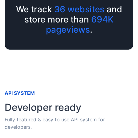
We track
36
websites
and
store more than
694K
pageviews
.
API SYSTEM
Developer ready
Fully featured & easy to use API system for
developers.